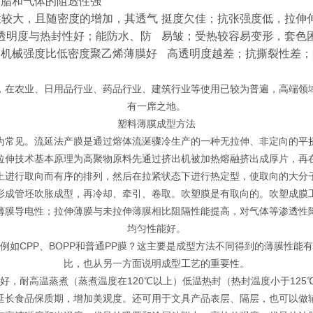
油脂和气体的阻透性强
性较大，且随密度的增加，其透气
挺度欠佳；抗张强度低，拉伸
透明度与热封性好；能防水、防
易皱；受热较容易变形，套色
、机械强度比低密度聚乙烯薄膜好
高透明度越差；抗撕裂性差；
，在农业、日用品行业、药品行业、建筑行业等使用已较为普遍，高端领
有一席之地。
塑料薄膜成型方法
为常见。流延法产膜是通过熔体流涎骤冷生产的一种无拉伸、非定向的平
拉伸技术基本原理为高聚物原料先通过挤出机被加热熔融挤出成厚片，再
上进行取向而有序的排列，然后在拉紧状态下进行热定型，使取向的大分
形成管坯吹胀成型，再冷却、牵引、卷取。吹塑膜是有取向的。吹塑成膜
薄膜导电性；拉伸薄膜与未拉伸薄膜相比阻隔性能提高，对气体等渗透性
均匀性能好。
如CPP、BOPP和普通PP膜？这主要是成型方法不同得到的薄膜性能有差
比，也从另一方面说明成型工艺的重要性。
性好，耐高温蒸煮（蒸煮温度在120℃以上）低温热封（热封温度小于12
长食品保质期，增加美观度。还可用于文具产品表层、隔层，也可以做辅