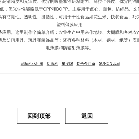
具有高清晰度和光泽度、优异的吸墨和涂层粘附力、高拉伸强度、优异的油
，但光学性能略低于CPP和BOPP。主要用于点心、面包、纺织品、文
具有防潮性、透明性、挺括性，可用于干性食品如花生米、快餐食品、巧
塑料薄膜应用
些应用。这里制作个简单介绍：农业生产中用来作地膜、大棚膜和各种农
装及防雨用具、玩具和装饰品等；还有各种材料（木材、钢材、纸等）表
电薄膜和防辐射薄膜等。
割草机化油器
切纸机
塔罗牌
铝合金门窗
SUNON风扇
回到顶部
返回