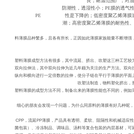
良；耐温范围广；对
防潮性，透湿性小；PE膜的透气
PE
性是下降的；低密度聚乙烯薄膜
潮；高密度聚乙烯薄膜的耐热性
料薄膜品种繁多，且各有所长，正因如此薄膜家族能量不断增强
塑料薄膜成型方法有很多，其中流延、挤出、吹塑这三种工艺较
双向拉伸法，其中双向拉伸为近几年颇为关注的生产方法。双向
纵向和横向进行一定倍数的拉伸，使分子链在平行于薄膜的平面
吹塑法制造，物料塑化挤出，
塑料薄膜的成型方法不同，制备出来的薄膜性能也不同的，例如
细心的朋友会发现一个问题，为什么同原料的薄膜有好几种呢，例
CPP，流延PP薄膜，产品具有透明、柔软、阻隔性和机械适应
菌包装）、冷冻制品、调味品、汤料等复合包装的内层基材，可延