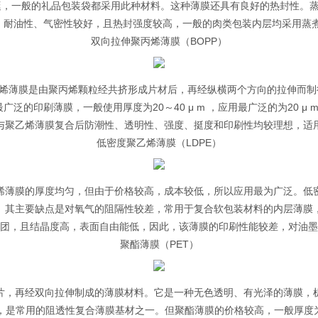
，一般的礼品包装袋都采用此种材料。这种薄膜还具有良好的热封性。蒸煮级CP
煮，耐油性、气密性较好，且热封强度较高，一般的肉类包装内层均采用蒸煮
双向拉伸聚丙烯薄膜（BOPP）
丙烯薄膜是由聚丙烯颗粒经共挤形成片材后，再经纵横两个方向的拉伸而
的印刷薄膜，一般使用厚度为20～40 μ m ，应用最广泛的为20 μ
与聚乙烯薄膜复合后防潮性、透明性、强度、挺度和印刷性均较理想，适
低密度聚乙烯薄膜（LDPE）
烯薄膜的厚度均匀，但由于价格较高，成本较低，所以应用最为广泛。低
。其主要缺点是对氧气的阻隔性较差，常用于复合软包装材料的内层薄膜
基团，且结晶度高，表面自由能低，因此，该薄膜的印刷性能较差，对油
聚酯薄膜（PET）
片，再经双向拉伸制成的薄膜材料。它是一种无色透明、有光泽的薄膜，
是常用的阻透性复合薄膜基材之一。但聚酯薄膜的价格较高，一般厚度为