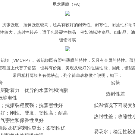
尼龙薄膜（PA）
，抗张强度、拉伸强度较高，还具有较好的耐热性、耐寒性、耐油性和耐
性较大，热封性较差，适于包装硬性物品，例如油腻性食品、肉制品、油
镀铝薄膜
 镀铝膜（VMCPP）。镀铝膜既有塑料薄膜的特性，又具有金属的特性
定程度上代替了铝箔，也具有价廉、美观及较好的阻隔性能，因此，镀铝
常用塑料薄膜各有优缺点，列个简单表格做个说明，如下：
势
劣势
涂层附着力；优异的水蒸汽和油脂
热封性差
低静电性
膜；抗撕裂程度强；抗蒸煮性好
低温情况下容易变
度好；刚性、硬度、韧性高；耐高
热封性差；收缩性
；气密性和保香性良好
强度及抗穿刺性突出；柔韧性优
易吸水；稳定性较