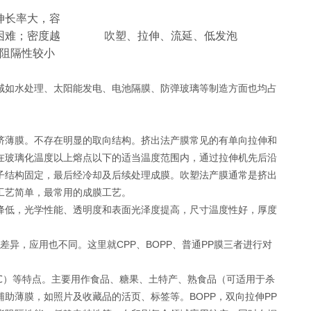
伸长率大，容
困难；密度越
吹塑、拉伸、流延、低发泡
阻隔性较小
域如水处理、太阳能发电、电池隔膜、防弹玻璃等制造方面也均占
挤薄膜。不存在明显的取向结构。挤出法产膜常见的有单向拉伸和
在玻璃化温度以上熔点以下的适当温度范围内，通过拉伸机先后沿
子结构固定，最后经冷却及后续处理成膜。吹塑法产膜通常是挤出
工艺简单，最常用的成膜工艺。
降低，光学性能、透明度和表面光泽度提高，尺寸温度性好，厚度
异，应用也不同。这里就CPP、BOPP、普通PP膜三者进行对
5℃）等特点。主要用作食品、糖果、土特产、熟食品（可适用于杀
助薄膜，如照片及收藏品的活页、标签等。BOPP，双向拉伸PP