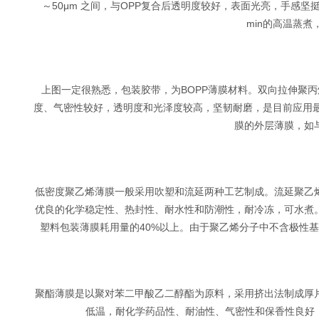
～50μm 之间，与OPP复合后透明度较好，表面光亮，手感坚挺
min的高温蒸
上图一定很熟悉，包装胶带，为BOPP薄膜材料。双向拉伸聚
度、气密性较好，透明度和光泽度较高，坚韧耐磨，是目前应用最广泛
膜的外层薄膜，如
低密度聚乙烯薄膜一般采用吹塑和流延两种工艺制成。流延聚乙
优良的化学稳定性、热封性、耐水性和防潮性，耐冷冻，可水煮
塑料包装薄膜耗用量的40%以上。由于聚乙烯分子中不含极性
聚酯薄膜是以聚对苯二甲酸乙二醇酯为原料，采用挤出法制成厚
低温，耐化学药品性、耐油性、气密性和保香性良好，