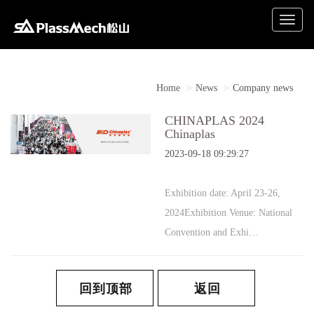
Toggle
naviga
Home
News
Company news
CHINAPLAS 2024
Chinaplas
2023-09-18 09:29:27
Exhibition date: April 23-26,
2024Exhibition Venue: National
Convention and Exhi…
回到顶部
返回